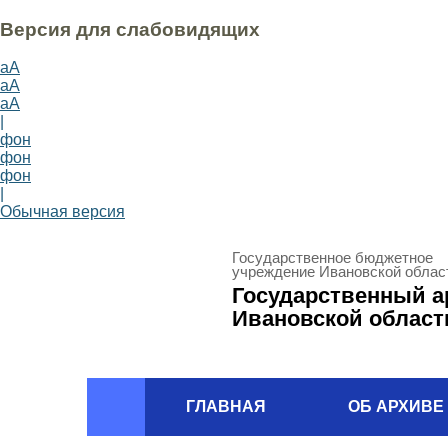
Версия для слабовидящих
aA
aA
aA
|
фон
фон
фон
|
Обычная версия
Государственное бюджетное
учреждение Ивановской облас
Государственный а
Ивановской област
ГЛАВНАЯ
ОБ АРХИВЕ