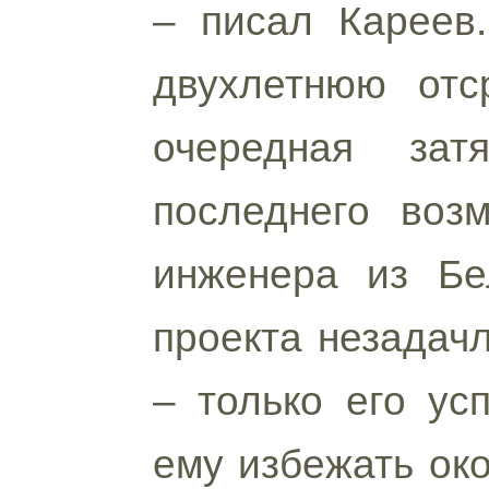
– писал Кареев
двухлетнюю отс
очередная зат
последнего воз
инженера из Бе
проекта незадачл
– только его ус
ему избежать око