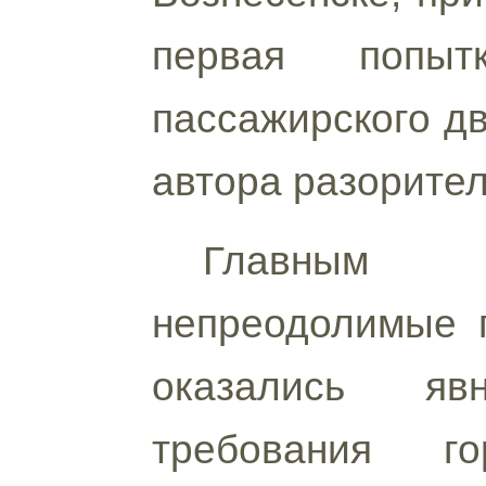
первая попыт
пассажирского дв
автора разорител
Главным 
непреодолимые п
оказались яв
требования го