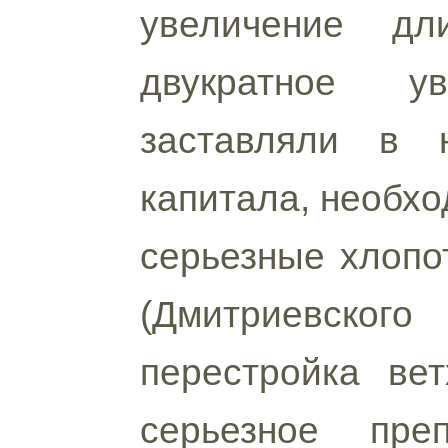
увеличение д
двукратное у
заставляли в 
капитала, необхо
серьезные хлопо
(Дмитриевского
перестройка ве
серьезное пре