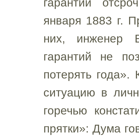
гарантии отсро
января 1883 г. 
них, инженер В
гарантий не по
потерять года».
ситуацию в личн
горечью констат
прятки»: Дума го