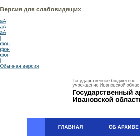
Версия для слабовидящих
aA
aA
aA
|
фон
фон
фон
|
Обычная версия
Государственное бюджетное
учреждение Ивановской облас
Государственный а
Ивановской област
ГЛАВНАЯ
ОБ АРХИВЕ