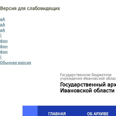
Версия для слабовидящих
aA
aA
aA
|
фон
фон
фон
|
Обычная версия
Государственное бюджетное
учреждение Ивановской облас
Государственный ар
Ивановской области
ГЛАВНАЯ
ОБ АРХИВЕ