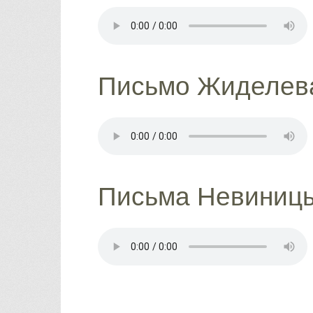
Письмо Жиделева
Письма Невиницы