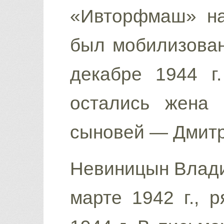
«Ивторфмаш» нач
был мобилизован
декабре 1944 г
остались жена 
сыновей — Дмитр
Невиницын Влади
марте 1942 г., р