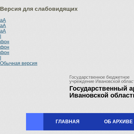
Версия для слабовидящих
aA
aA
aA
|
фон
фон
фон
|
Обычная версия
Государственное бюджетное
учреждение Ивановской облас
Государственный а
Ивановской област
ГЛАВНАЯ
ОБ АРХИВЕ