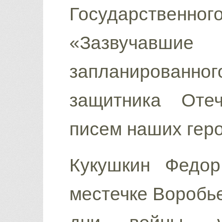
Государственно
«Зазвучавши
запланированного
защитника Отеч
писем наших геро
Кукушкин Федо
местечке Воробье